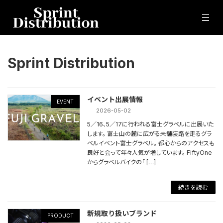
コ
ナ
ン
ビ
テ
ゲ
ン
ー
ツ
シ
へ
ョ
Sprint Distribution
ス
ン
キ
に
ッ
移
プ
動
イベント出展情報
EVENT
2026-05-02
5／16、5／17に行われる富士グラベルに出展いた
します。 富士山の麓に広がる未舗装路を走るグラ
ベルイベント富士グラベル。 都心からのアクセスも
良好と会って年々人気が増しています。 FiftyOne
からグラベルバイクの「 […]
続きを読む
新規取り扱いブランド
PRODUCT