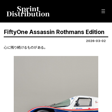
コ
ナ
ン
ビ
テ
ゲ
ン
ー
ツ
シ
へ
ョ
FiftyOne Assassin Rothmans Edition
ス
ン
キ
に
2026-03-02
ッ
移
プ
動
心に残り続けるものがある。