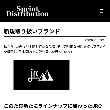
コ
ナ
ン
ビ
テ
ゲ
ン
ー
ツ
シ
へ
ョ
新規取り扱いブランド
ス
ン
キ
に
2026-05-02
ッ
移
プ
動
私たちは、優れた性能と確かな品質、そして明確な思想を持つブランド
を厳選し、日本国内での取り扱いを行っています。
このたび新たにラインナップに加わったJRC