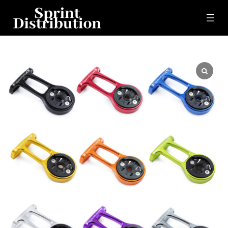
コ
ナ
ン
ビ
テ
ゲ
ン
ー
ツ
シ
へ
ョ
ス
ン
キ
に
ッ
移
プ
動