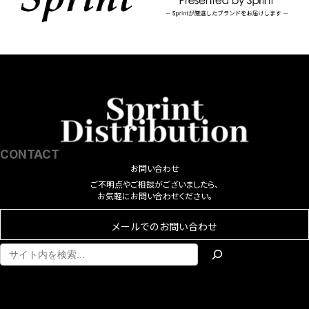
エ
ー
シ
ョ
ン
が
あ
り
ま
す。
オ
CONTACT
プ
お問い合わせ
シ
ご不明点やご相談がございましたら、
ョ
お気軽にお問い合わせください。
ン
は
メールでのお問い合わせ
商
品
ペ
ア
ア
ー
イ
イ
ジ
コ
コ
ン
ン
か