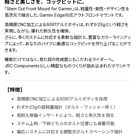
軽さと美しさを、コックピットに。
フ
「Stem Out Front Mount for Garmin」は、軽量性・剛性・デザイン性を
ロ
高次元で融合した、Garmin Edge対応アウトフロントマウントです。
ン
ト
高精度CNC加工による6061アルミボディは、わずか23gという軽さを
マ
実現しながら、優れた耐久性を確保。
ウ
さらに、多くのステムに対応する柔軟な設計と、豊富なカラーラインアッ
ン
プによって、あなたのバイクに最適なコックピットを作り上げることがで
ト
きます。
(Garmin)
個
機能だけではなく、見た目の完成度にもこだわるライダーへ。
JRC Componentsらしい精密なものづくりが詰め込まれたマウントで
す。
【特徴】
高精度CNC加工による6061アルミボディを採用
わずか23gの超軽量設計（ボルト・ワッシャー除く）
高耐久樹脂インサートにより、軽さと耐久性を両立
ステム上側／下側どちらのボルト位置にも装着可能
幅広いステムに対応する調整式ボルトスペーシング設計