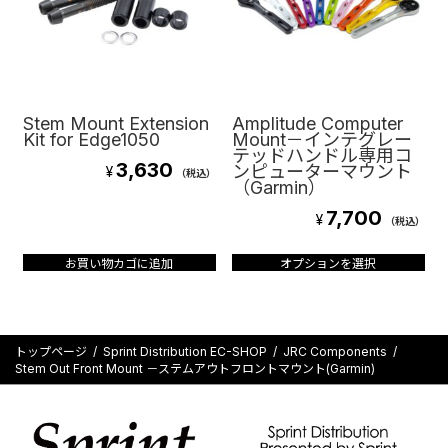
Stem Mount Extension
Amplitude Computer
Kit for Edge1050
Mount－インテグレー
テッドハンドル専用コ
3,630
ンピューターマウント
¥
（税込）
（Garmin）
7,700
¥
（税込）
こ
お買い物カゴに追加
オプションを選択
の
商
品
に
は
トップページ
Sprint Distribution EC-SHOP
JRC Components
複
Stem Out Front Mount －ステムアウトフロントマウント(Garmin)
数
の
バ
リ