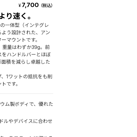
7,700
¥
（税込）
より速く。
各社の一体型（インテグレ
るよう設計された、アン
ターマウントです。
重量はわずか39g。前
バイスをハンドルバーとほぼ
影面積を減らし卓越した
、1ワットの抵抗をも削
ントです。
ミニウム製ボディで、優れた
ドルやデバイスに合わせ