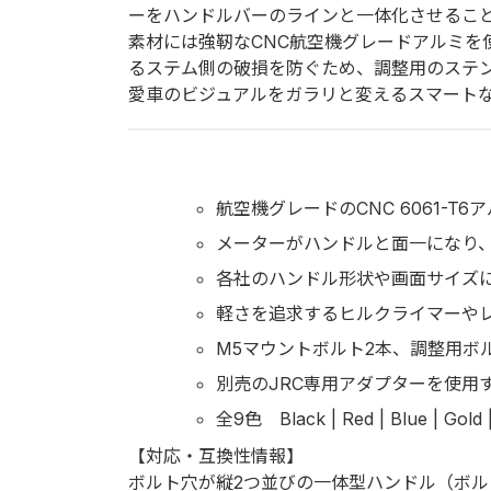
ド
ーをハンドルバーのラインと一体化させるこ
ハ
素材には強靭なCNC航空機グレードアルミ
ン
るステム側の破損を防ぐため、調整用のステ
ド
愛車のビジュアルをガラリと変えるスマート
ル
専
用
コ
航空機グレードのCNC 6061-
ン
メーターがハンドルと面一になり
ピ
ュ
各社のハンドル形状や画面サイズ
ー
軽さを追求するヒルクライマーやレ
タ
M5マウントボルト2本、調整用ボ
ー
マ
別売のJRC専用アダプターを使用
ウ
全9色 Black | Red | Blue | Gold | 
ン
【対応・互換性情報】
ト
ボルト穴が縦2つ並びの一体型ハンドル（ボルト間隔
（Garmin）