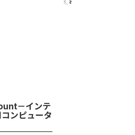
 Mount－インテ
用コンピュータ