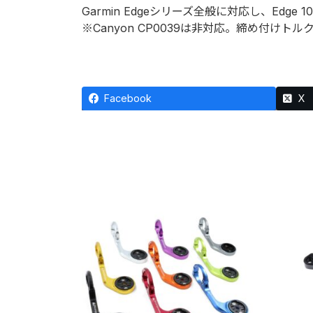
Garmin Edgeシリーズ全般に対応し、Edge 
個
※Canyon CP0039は非対応。締め付けトル
Facebook
X