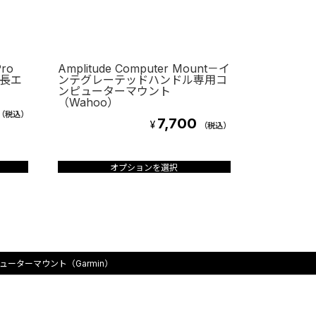
Pro
Amplitude Computer Mount－イ
延長エ
ンテグレーテッドハンドル専用コ
ンピューターマウント
（Wahoo）
（税込）
7,700
¥
（税込）
こ
の
オプションを選択
商
品
に
は
複
数
ンピューターマウント（Garmin）
の
バ
リ