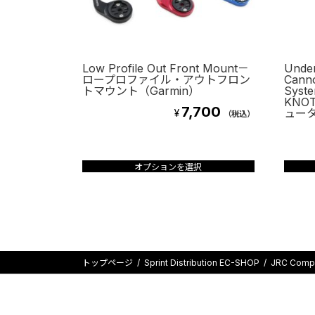
Low Profile Out Front Mount－
Under
ロープロファイル・アウトフロン
Canno
トマウント（Garmin）
Sys
KNO
7,700
ュータ
¥
（税込）
こ
の
商
オプションを選択
品
に
は
複
数
トップページ
Sprint Distribution EC-SHOP
JRC Comp
の
バ
リ