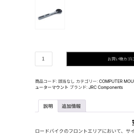
Amplitude
お買い物カゴ
Computer
Mount
－
イ
商品コード:
該当なし
カテゴリー:
COMPUTER MOU
ン
ューターマウント
ブランド:
JRC Components
テ
グ
説明
追加情報
レ
ー
テ
ッ
ロードバイクのフロントエリアにおいて、サイク