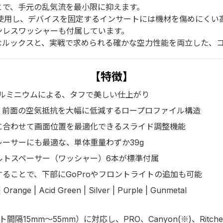
とで、手元の乱気流を最小限に抑えます。
を使用し、デバイスを固定するインサートには機材を傷めにくい
ンレスワッシャーも付属しています。
なルックスと、実戦で求められる確かな空力性能を両立した、
【特徴】
T6アルミニウムによる、タフで美しい仕上がり
、前面の空気抵抗を大幅に低減するロープロファイル構造
に合わせて画面位置を最適化できるスライド調整機能
ーサーにも最適な、単体重量わずか39g
ルトスペーサー（ワッシャー）6本が標準付属
することで、下部にGoProやフロントライトの追加も可能
Orange | Acid Green | Silver | Purple | Gunmetal
15mm〜55mm）に対応し、PRO、Canyon(※)、Rit