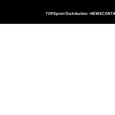
コ
ナ
ン
ビ
TOP
Sprint Distribution
NEWS
CONT
テ
ゲ
ン
ー
ツ
シ
へ
ョ
ス
ン
キ
に
ッ
移
プ
動