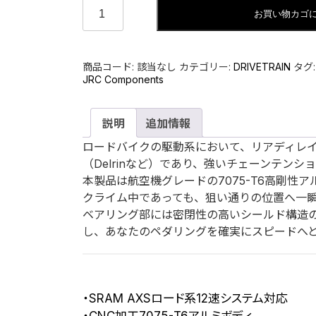
12T
お買い物カゴ
Pulley
Wheels
for
SRAM
商品コード:
該当なし
カテゴリー:
DRIVETRAIN
タグ
AXS
JRC Components
D1
用
|
説明
追加情報
ス
ロードバイクの駆動系において、リアディレ
ラ
（Delrinなど）であり、強いチェーンテン
ム
本製品は航空機グレードの7075-T6高剛
D1
クライム中であっても、狙い通りの位置へ一
用
ベアリング部には密閉性の高いシールド構造
ハ
し、あなたのペダリングを確実にスピードへ
イ
ブ
リ
ッ
・SRAM AXSロード系12速システム対応
ド
・CNC加工7075-T6アルミボディ