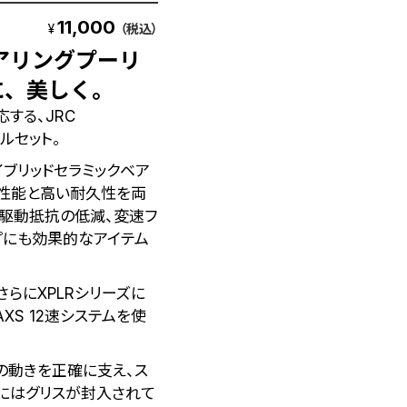
11,000
¥
（税込）
ベアリングプーリ
に、美しく。
応する、JRC
ールセット。
イブリッドセラミックベア
転性能と高い耐久性を両
、駆動抵抗の低減、変速フ
プにも効果的なアイテム
AXS、さらにXPLRシリーズに
XS 12速システムを使
の動きを正確に支え、ス
にはグリスが封入されて