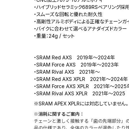
セ
・ハイブリッドセラミック689RSベアリング採
ラ
・スムーズな回転と優れた耐久性
ミ
・高剛性アルミボディによる正確なチェーンガ
ッ
ク
・バイクに合わせて選べるアナダイズドカラー
プ
・重量：24g / セット
ー
リ
ー
・SRAM Red AXS 2019年〜2024年
個
・SRAM Force AXS 2019年〜2023年
・SRAM Rival AXS 2021年〜
・SRAM Red AXS XPLR 2021年〜2024年
・SRAM Force AXS XPLR 2021年〜2025
・SRAM Rival AXS XPLR 2021年〜2025
※SRAM APEX XPLRには対応していません。
※消耗に関するご案内：
チェーンと激しく接触する「歯の先端部分」
品の仕様であり、全体のカラーが退色したり