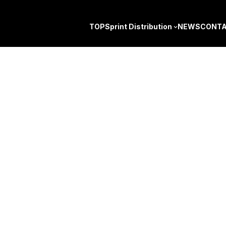
コ
ナ
ン
ビ
TOP
Sprint Distribution
NEWS
CONT
テ
ゲ
ン
ー
ツ
シ
へ
ョ
ス
ン
キ
に
ッ
移
プ
動