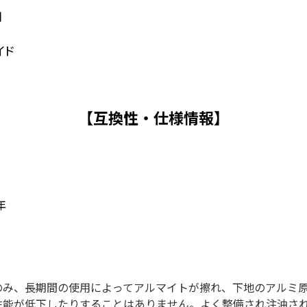
用
イド
【互換性・仕様情報】
年
のみ、長期間の使用によってアルマイトが擦れ、下地のアルミ
性能が低下したりすることはありません。よく整備され注油さ