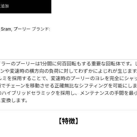
に追加
:
Sram
,
プーリー
ブランド:
イラーのプーリーは1分間に何百回転もする重要な回転体です。
ションや変速時の横方向の負荷に対してわずかによじれが生じます
性アルミを採用することで、変速時のプーリーのヨレを完全にシ
瞬でチェーンを移動させる正確無比なシフティングを可能にしま
のハイブリッドセラミックを採用し、メンテナンスの手間を最
と変換します。
【特徴】